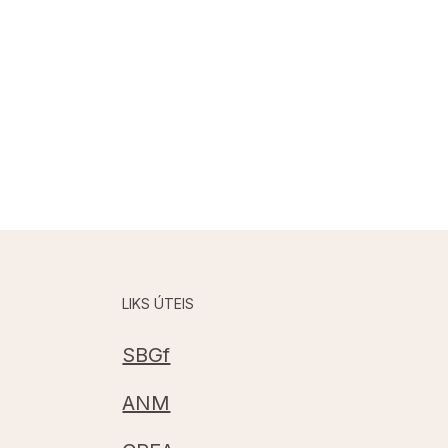
LIKS ÚTEIS
SBGf
ANM