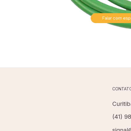
Falar com espe
CONTAT
Curiti
(41) 9
signal