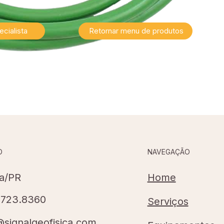
cialista
Retornar menu de produtos
NAVEGAÇÃO
O
Home
ba/PR
8723.8360
Serviços
@signalgeofisica.com