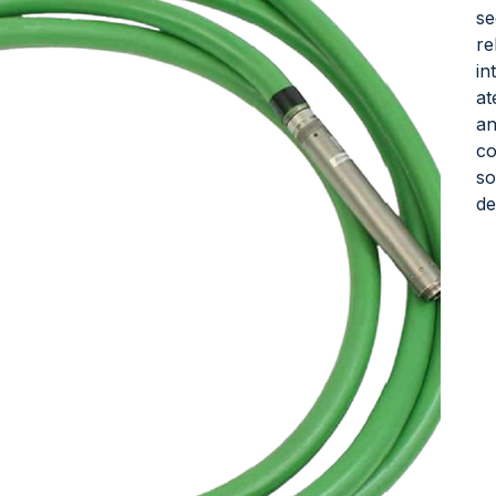
se
re
in
at
an
co
so
de