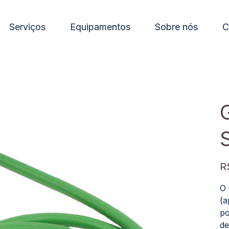
Serviços
Equipamentos
Sobre nós
C
G
Pre
R
O 
(a
po
de