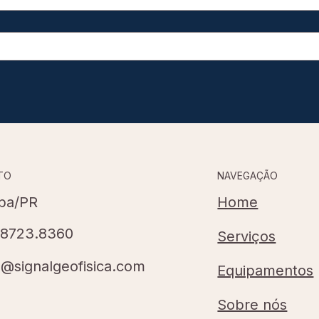
NAVEGAÇÃO
TO
Home
iba/PR
98723.8360
Serviços
l@signalgeofisica.com
Equipamentos
Sobre nós