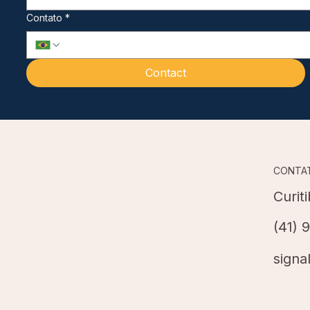
Contato
*
Contact
CONTA
Curit
(41) 
signa