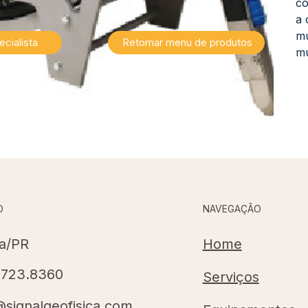
co
a 
mu
cialista
Retornar menu de produtos
mu
NAVEGAÇÃO
O
Home
ba/PR
8723.8360
Serviços
@signalgeofisica.com