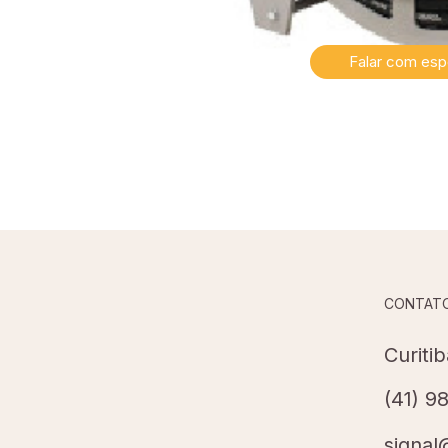
Falar com espe
CONTAT
Curiti
(41) 9
signal