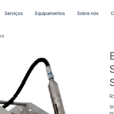
Serviços
Equipamentos
Sobre nós
C
ck
Pre
R
SH
pr