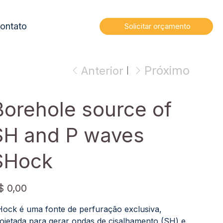
ontato
Solicitar orçamento
Próximo
Anterior
Borehole source of
SH and P waves
SHock
ço
$ 0,00
ock é uma fonte de perfuração exclusiva,
ojetada para gerar ondas de cisalhamento (SH) e