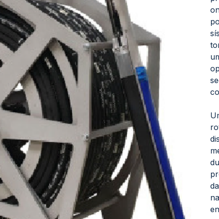
on
po
sí
to
um
op
se
co
Um
ro
di
me
du
pr
da
na
en