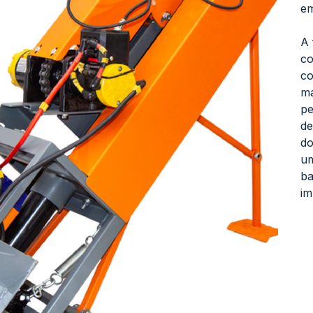
em
A 
co
co
ma
pe
de
do
um
ba
im