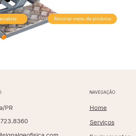
cialista
Retornar menu de produtos
NAVEGAÇÃO
O
Home
ba/PR
8723.8360
Serviços
@signalgeofisica.com