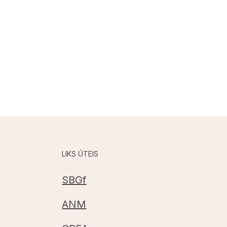
LIKS ÚTEIS
SBGf
ANM