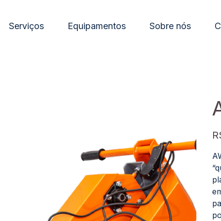
Serviços
Equipamentos
Sobre nós
C
Pre
R
AW
“q
pl
em
pa
po