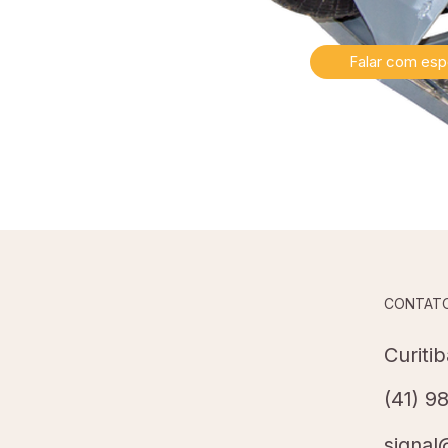
Falar com espe
CONTAT
Curiti
(41) 9
signal